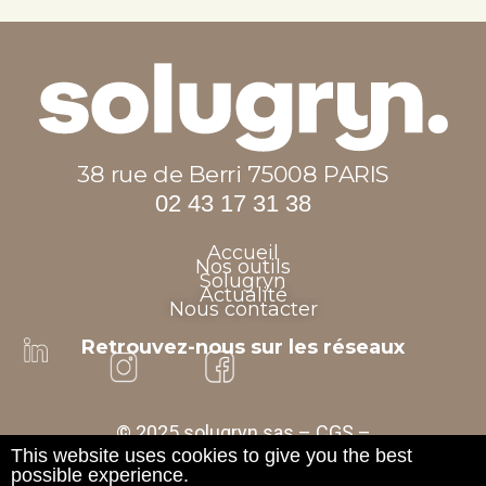
38 rue de Berri 75008 PARIS
02 43 17 31 38
Accueil
Nos outils
Solugryn
Actualité
Nous contacter
Retrouvez-nous sur les réseaux
© 2025 solugryn sas –
CGS
–
This website uses cookies to give you the best
Mentions légales
possible experience.